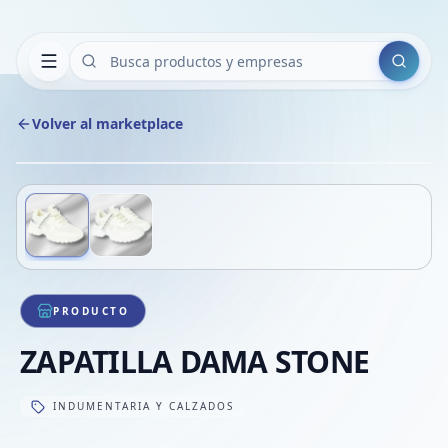
Buscar
Volver al marketplace
Copiar
Compart
Compa
Deslizá para ver más imágenes
1
/
2
VER
Compa
Compa
Compa
PRODUCTO
ZAPATILLA DAMA STONE
INDUMENTARIA Y CALZADOS