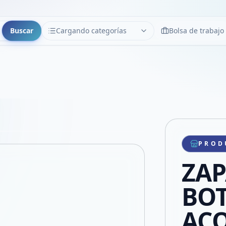
Buscar
Cargando categorías
Bolsa de trabajo
CATEGORÍAS
Limpiar
Cargando categorías...
Copiar link
Compartir producto
Compartir por WhatsApp
PROD
VER EN PANTALLA COMPLETA
Compartir por mail
ZAP
Compartir en Facebook
Compartir en X
BOT
AC