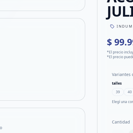
JUL
INDUM
$ 99.
*El precio inclu
*El precio pued
Variantes 
talles
39
40
Elegí una co
Cantidad
o