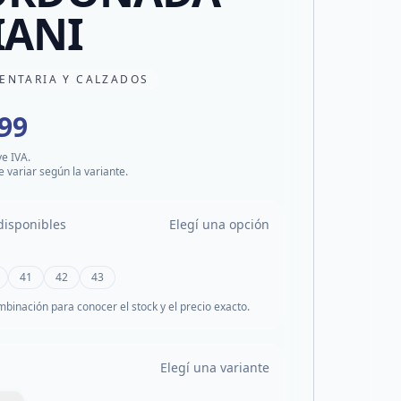
IANI
ENTARIA Y CALZADOS
999
ye IVA.
e variar según la variante.
disponibles
Elegí una opción
41
42
43
mbinación para conocer el stock y el precio exacto.
Elegí una variante