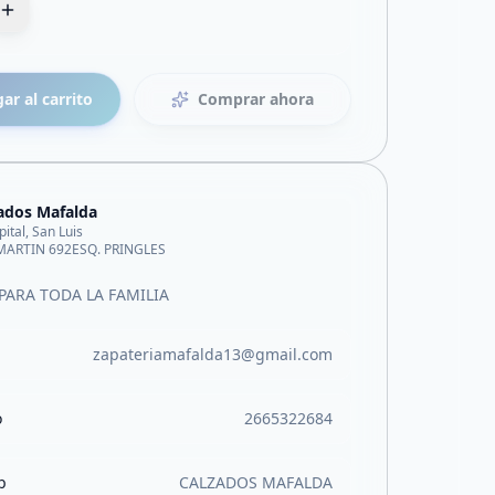
ar al carrito
Comprar ahora
ados Mafalda
pital, San Luis
MARTIN 692ESQ. PRINGLES
PARA TODA LA FAMILIA
zapateriamafalda13@gmail.com
o
2665322684
b
CALZADOS MAFALDA