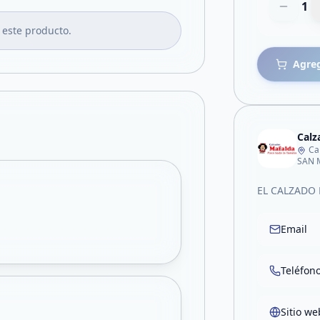
1
 este producto.
Agreg
Calz
Ca
SAN 
EL CALZADO 
Email
Teléfon
Sitio we