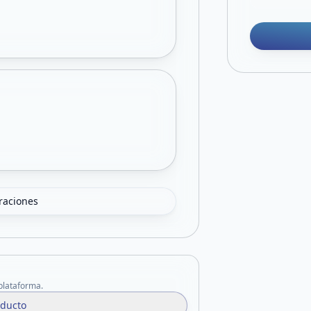
oraciones
 plataforma.
oducto