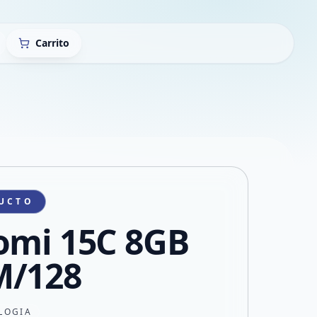
Carrito
UCTO
omi 15C 8GB
/128
LOGIA