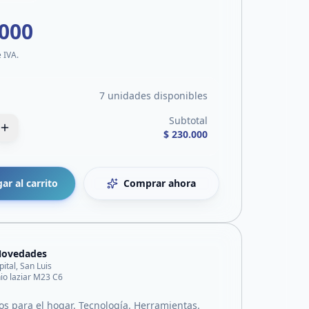
.000
e IVA.
7 unidades disponibles
Subtotal
$ 230.000
ar al carrito
Comprar ahora
Novedades
pital, San Luis
io laziar M23 C6
os para el hogar. Tecnología. Herramientas.