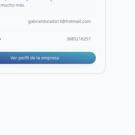
Y mucho más.
gabrieldorado13@hotmail.com
o
3885216257
Ver perfil de la empresa