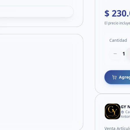
$ 230
El precio incluy
Cantidad
1
Agreg
GY 
Ca
Anton
Venta Artícul