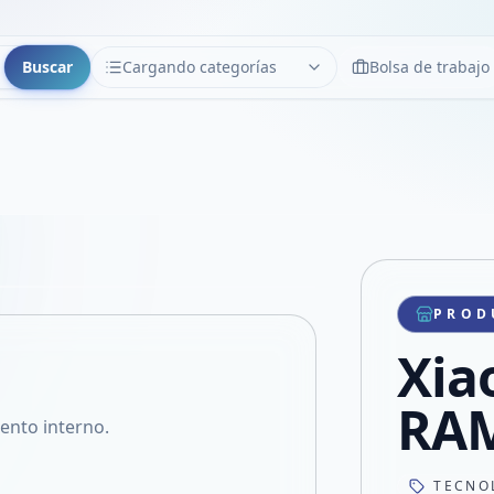
Buscar
Cargando categorías
Bolsa de trabajo
CATEGORÍAS
Limpiar
Cargando categorías...
Copiar link
Compartir producto
Compartir por WhatsApp
PROD
VER EN PANTALLA COMPLETA
Compartir por mail
Xia
Compartir en Facebook
Compartir en X
RAM
nto interno.
TECNO