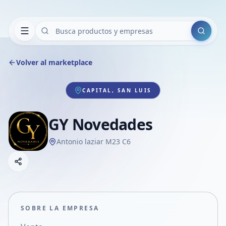
Buscar
Volver al marketplace
CAPITAL, SAN LUIS
GY Novedades
Antonio laziar M23 C6
Copiar link
Compartir empresa
Compartir por WhatsApp
Compartir por mail
SOBRE LA EMPRESA
Compartir en Facebook