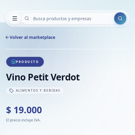
Buscar
Volver al marketplace
Copiar
Compart
Compa
1
/
1
VER
Compa
PRODUCTO
Compa
Vino Petit Verdot
Compa
ALIMENTOS Y BEBIDAS
$ 19.000
El precio incluye IVA.