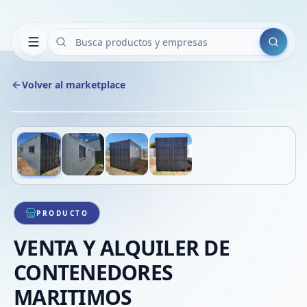
Buscar
Volver al marketplace
Copiar
Compart
Compa
Deslizá para ver más imágenes
1
/
4
VER
Compa
Compa
Compa
PRODUCTO
VENTA Y ALQUILER DE
CONTENEDORES
MARITIMOS