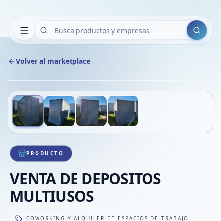
Buscar
Volver al marketplace
Copiar
Compart
Compa
Deslizá para ver más imágenes
1
/
4
VER
Compa
Compa
Compa
PRODUCTO
VENTA DE DEPOSITOS
MULTIUSOS
COWORKING Y ALQUILER DE ESPACIOS DE TRABAJO