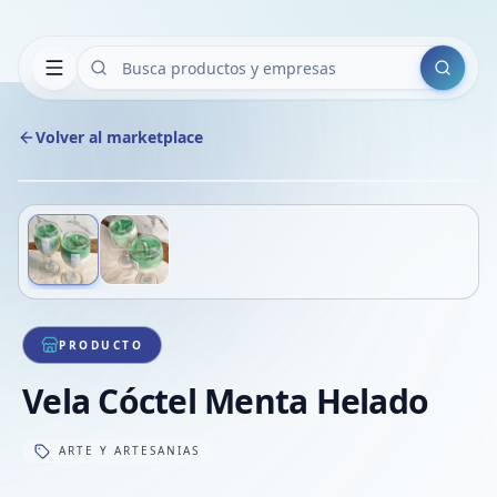
Buscar
Volver al marketplace
Copiar
Compart
Compa
Deslizá para ver más imágenes
1
/
2
VER
Compa
Compa
Compa
PRODUCTO
Vela Cóctel Menta Helado
ARTE Y ARTESANIAS