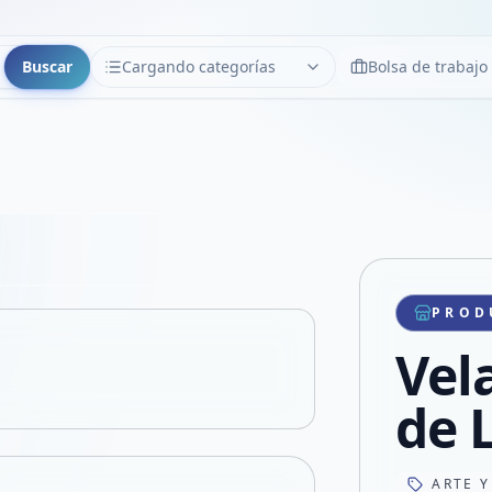
Buscar
Cargando categorías
Bolsa de trabajo
CATEGORÍAS
Limpiar
Cargando categorías...
Copiar link
Compartir producto
Compartir por WhatsApp
PROD
VER EN PANTALLA COMPLETA
Compartir por mail
Vel
Compartir en Facebook
Compartir en X
de 
ARTE Y