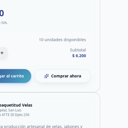
0
e IVA.
10 unidades disponibles
Subtotal
$ 6.200
ar al carrito
Comprar ahora
aquetitud Velas
pital, San Luis
o ATTE III Dpto 256
la producción artesanal de velas, jabones y