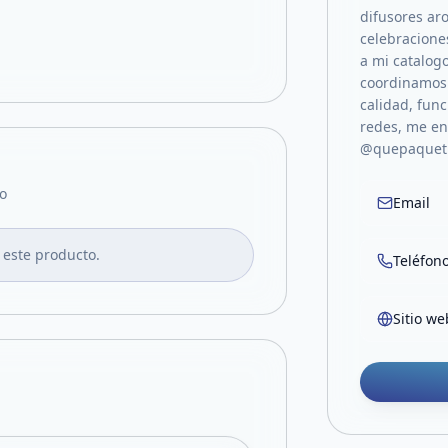
difusores ar
celebracione
a mi catalogo
coordinamos 
calidad, fun
redes, me en
@quepaqueti
o
Email
 este producto.
Teléfon
Sitio we