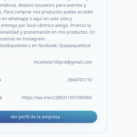
omáticos. Realizo Souvenirs para eventos y
s. Para comprar mis productos podes acceder
 en whatsapp o aquí en este sitio y
entrega por local céntrico amigo. Priorizo la
cionalidad y presentación en mis productos. En
contras en Instagram:
tudbyceleste y en facebook: Quepaquetitud
mceleste100pre@gmail.com
o
2664701710
b
https://wa.me/c/280311057383565
Ver perfil de la empresa