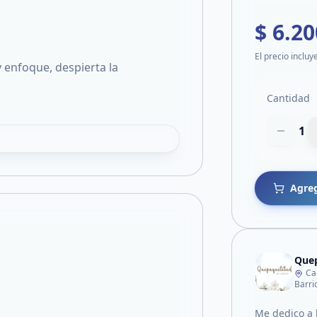
$ 6.20
El precio incluy
 enfoque, despierta la
Cantidad
1
Agreg
Quep
Ca
Barri
Me dedico a 