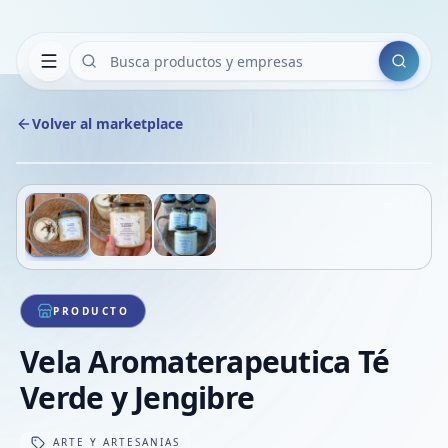
Buscar
Volver al marketplace
Copiar
Compart
Compa
Deslizá para ver más imágenes
1
/
3
VER
Compa
Compa
Compa
PRODUCTO
Vela Aromaterapeutica Té
Verde y Jengibre
ARTE Y ARTESANIAS