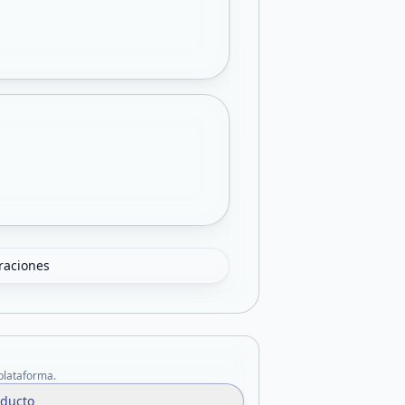
oraciones
 plataforma.
oducto