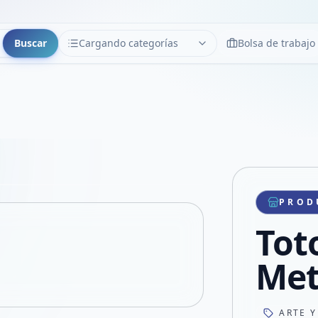
Buscar
Cargando categorías
Bolsa de trabajo
CATEGORÍAS
Limpiar
Cargando categorías...
Copiar link
Compartir producto
Compartir por WhatsApp
PROD
VER EN PANTALLA COMPLETA
Compartir por mail
Toto
Compartir en Facebook
Compartir en X
Met
ARTE Y