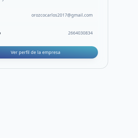
orozcocarlos2017@gmail.com
o
2664030834
Ver perfil de la empresa