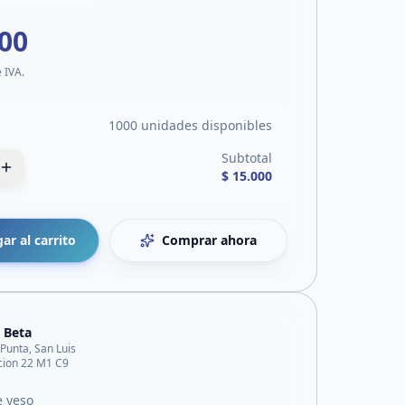
000
e IVA.
1000 unidades disponibles
Subtotal
$ 15.000
ar al carrito
Comprar ahora
 Beta
 Punta, San Luis
acion 22 M1 C9
e yeso