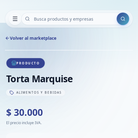
Buscar
Volver al marketplace
Copiar
Compart
Compa
1
/
1
VER
Compa
PRODUCTO
Compa
Torta Marquise
Compa
ALIMENTOS Y BEBIDAS
$ 30.000
El precio incluye IVA.