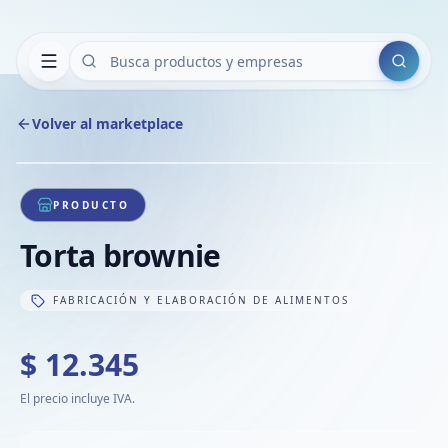
Buscar
Volver al marketplace
Copiar
Compart
Compa
1
/
1
VER
Compa
PRODUCTO
Compa
Torta brownie
Compa
FABRICACIÓN Y ELABORACIÓN DE ALIMENTOS
$ 12.345
El precio incluye IVA.