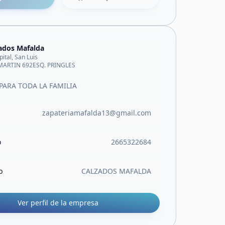
ados Mafalda
pital, San Luis
MARTIN 692ESQ. PRINGLES
PARA TODA LA FAMILIA
zapateriamafalda13@gmail.com
o
2665322684
b
CALZADOS MAFALDA
Ver perfil de la empresa