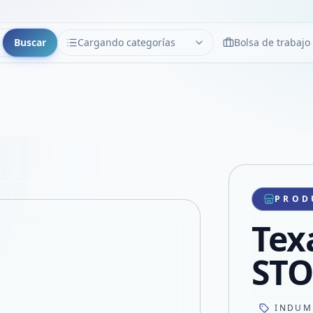
Buscar
Cargando categorías
Bolsa de trabajo
CATEGORÍAS
Limpiar
Cargando categorías...
Copiar link
Compartir producto
Compartir por WhatsApp
PROD
VER EN PANTALLA COMPLETA
Compartir por mail
Tex
Compartir en Facebook
Compartir en X
ST
INDUM