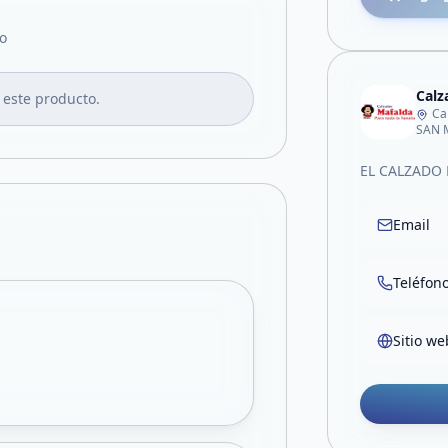
o
Calz
 este producto.
Ca
SAN 
EL CALZADO 
Email
Teléfon
Sitio we