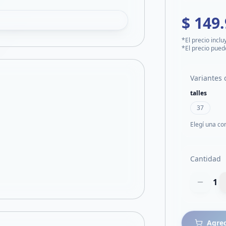
$ 149
*El precio inclu
*El precio pued
Variantes 
talles
37
Elegí una co
Cantidad
1
Agreg