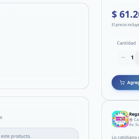
$ 61.
El precio incluy
Cantidad
1
Agreg
Rega
o
Ca
Av. S
 este producto.
Lo cotidiano