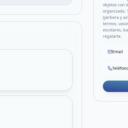
objetos con 
organizada. 
(yerbera y a
termos, vasos
escolares, b
regalarte.
Email
Teléfon