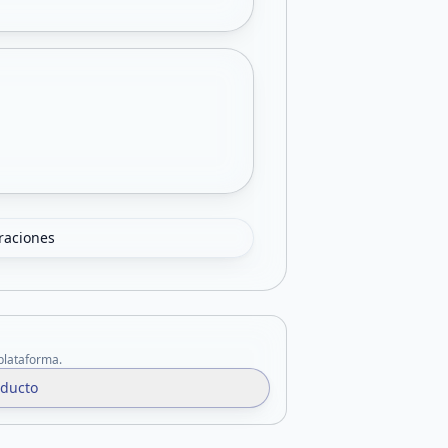
oraciones
 plataforma.
oducto