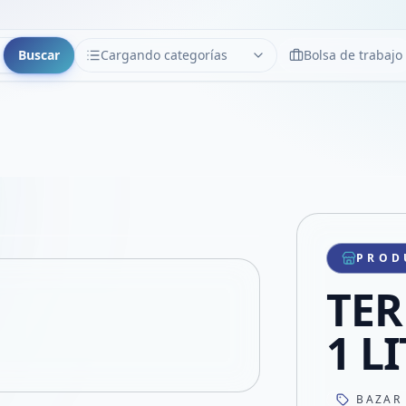
Buscar
Cargando categorías
Bolsa de trabajo
CATEGORÍAS
Limpiar
Cargando categorías...
Copiar link
Compartir producto
Compartir por WhatsApp
PROD
VER EN PANTALLA COMPLETA
Compartir por mail
TE
Compartir en Facebook
Compartir en X
1 L
BAZAR