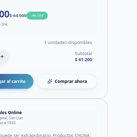
200
$ 64.000
-
4
% OFF
e IVA.
3 unidades disponibles
Subtotal
$ 61.200
ar al carrito
Comprar ahora
los Online
pital, San Luis
ucre 1933
 puede ser extraordinario. Productos CHUNA: