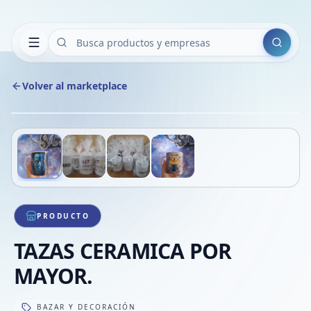
Buscar
Volver al marketplace
Copiar
Compart
Compa
Deslizá para ver más imágenes
1
/
4
VER
Compa
Compa
Compa
PRODUCTO
TAZAS CERAMICA POR
MAYOR.
BAZAR Y DECORACIÓN