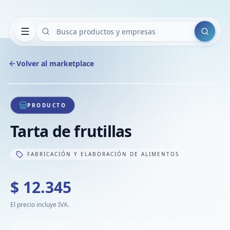
Buscar
Volver al marketplace
Copiar
Compart
Compa
1
/
1
VER
Compa
PRODUCTO
Compa
Tarta de frutillas
Compa
FABRICACIÓN Y ELABORACIÓN DE ALIMENTOS
$ 12.345
El precio incluye IVA.