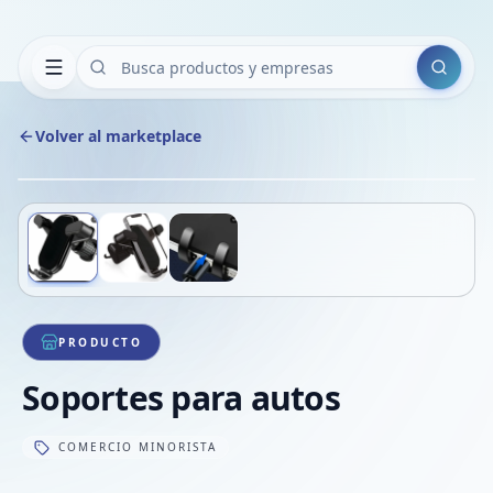
Buscar
Volver al marketplace
Copiar
Compart
Compa
Deslizá para ver más imágenes
1
/
3
VER
Compa
Compa
Compa
PRODUCTO
Soportes para autos
COMERCIO MINORISTA