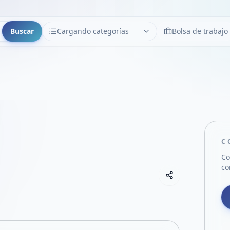
Buscar
Cargando categorías
Bolsa de trabajo
CATEGORÍAS
Limpiar
Cargando categorías...
C
Co
co
Copiar link
Compartir empre
Compartir por
Compartir por 
Compartir en F