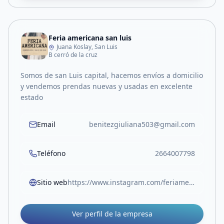
Feria americana san luis
Juana Koslay, San Luis
B cerró de la cruz
Somos de san Luis capital, hacemos envíos a domicilio
y vendemos prendas nuevas y usadas en excelente
estado
Email
benitezgiuliana503@gmail.com
Teléfono
2664007798
Sitio web
https://www.instagram.com/feriamericana.sl_?igsh=NXM1bTR3eGU3anVq&utm_source=qr
Ver perfil de la empresa