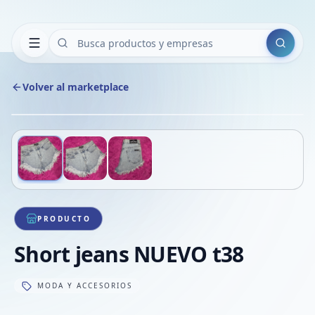
Buscar
Volver al marketplace
Copiar
Compart
Compa
Deslizá para ver más imágenes
1
/
3
VER
Compa
Compa
Compa
PRODUCTO
Short jeans NUEVO t38
MODA Y ACCESORIOS