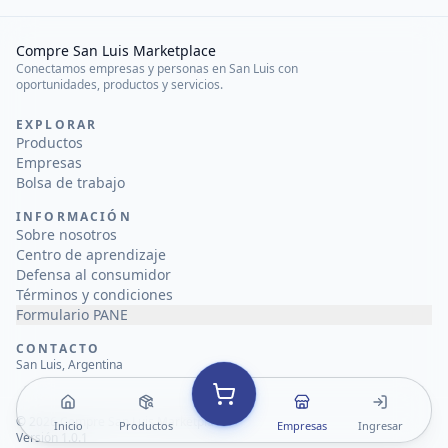
Compre San Luis Marketplace
Conectamos empresas y personas en San Luis con
oportunidades, productos y servicios.
EXPLORAR
Productos
Empresas
Bolsa de trabajo
INFORMACIÓN
Sobre nosotros
Centro de aprendizaje
Defensa al consumidor
Términos y condiciones
Formulario PANE
CONTACTO
San Luis, Argentina
©
2026
Compre San Luis Marketplace
Inicio
Productos
Empresas
Ingresar
Versión 1.0.1