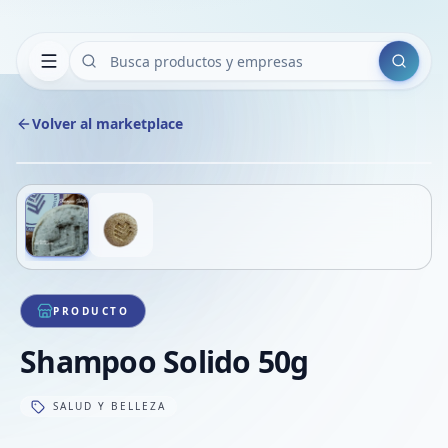
Buscar
Volver al marketplace
Copiar
Compart
Compa
Deslizá para ver más imágenes
1
/
2
VER
Compa
Compa
Compa
PRODUCTO
Shampoo Solido 50g
SALUD Y BELLEZA