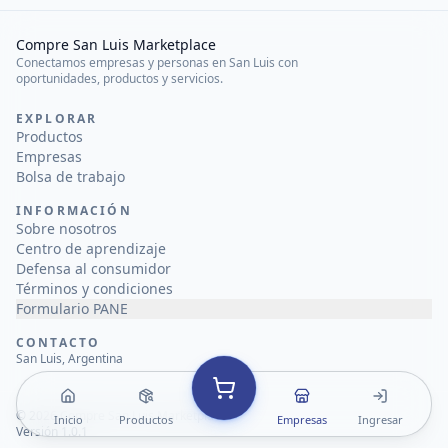
Compre San Luis Marketplace
Conectamos empresas y personas en San Luis con
oportunidades, productos y servicios.
EXPLORAR
Productos
Empresas
Bolsa de trabajo
INFORMACIÓN
Sobre nosotros
Centro de aprendizaje
Defensa al consumidor
Términos y condiciones
Formulario PANE
CONTACTO
San Luis, Argentina
©
2026
Compre San Luis Marketplace
Inicio
Productos
Empresas
Ingresar
Versión 1.0.1