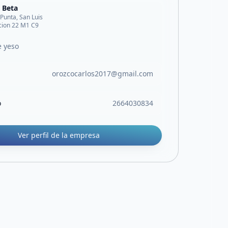
 Beta
 Punta, San Luis
acion 22 M1 C9
e yeso
orozcocarlos2017@gmail.com
o
2664030834
Ver perfil de la empresa