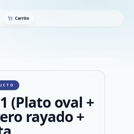
Carrito
UCTO
1 (Plato oval +
rero rayado +
ta