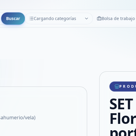
Buscar
Cargando categorías
Bolsa de trabajo
CATEGORÍAS
Limpiar
Cargando categorías...
Copiar link
Compartir producto
Compartir por WhatsApp
PROD
VER EN PANTALLA COMPLETA
Compartir por mail
SET 
Compartir en Facebook
Compartir en X
Flo
 sahumerio/vela)
por