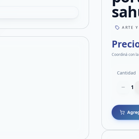
sah
ARTE Y
Preci
Coordiná con la
Cantidad
1
Agreg