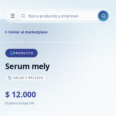
Buscar
Volver al marketplace
Copiar
Compart
Compa
1
/
1
VER
Compa
PRODUCTO
Compa
Serum mely
Compa
SALUD Y BELLEZA
$ 12.000
El precio incluye IVA.