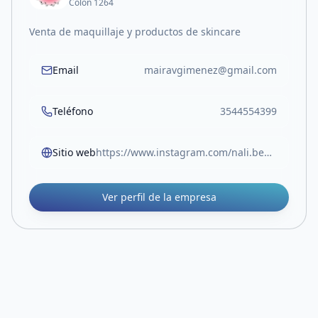
Colón 1264
Venta de maquillaje y productos de skincare
Email
mairavgimenez@gmail.com
Teléfono
3544554399
Sitio web
https://www.instagram.com/nali.beauty_?igsh=MXdlZ2xlMnBqNjM5cQ%3D%3D&utm_source=qr
Ver perfil de la empresa