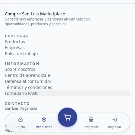
Compre San Luis Marketplace
Conectamos empresas y personas en San Luis con
oportunidades, productos y servicios.
EXPLORAR
Productos
Empresas
Bolsa de trabajo
INFORMACIÓN
Sobre nosotros
Centro de aprendizaje
Defensa al consumidor
Términos y condiciones
Formulario PANE
CONTACTO
San Luis, Argentina
©
2026
Compre San Luis Marketplace
Inicio
Productos
Empresas
Ingresar
Versión 1.0.1