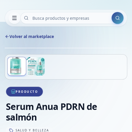
Buscar
Volver al marketplace
Copiar
Compart
Compa
Deslizá para ver más imágenes
1
/
2
VER
Compa
Compa
Compa
PRODUCTO
Serum Anua PDRN de
salmón
SALUD Y BELLEZA