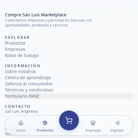
Compre San Luis Marketplace
Conectamos empresas y personas en San Luis con
oportunidades, productos y servicios.
EXPLORAR
Productos
Empresas
Bolsa de trabajo
INFORMACIÓN
Sobre nosotros
Centro de aprendizaje
Defensa al consumidor
Términos y condiciones
Formulario PANE
CONTACTO
San Luis, Argentina
©
2026
Compre San Luis Marketplace
Inicio
Productos
Empresas
Ingresar
Versión 1.0.1