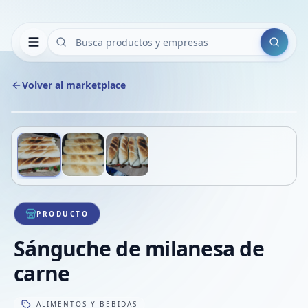
Buscar
Volver al marketplace
Copiar
Compart
Compa
Deslizá para ver más imágenes
1
/
3
VER
Compa
Compa
Compa
PRODUCTO
Sánguche de milanesa de
carne
ALIMENTOS Y BEBIDAS