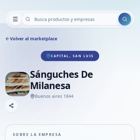
Buscar
Volver al marketplace
CAPITAL, SAN LUIS
Sánguches De
Milanesa
Buenos aires 1844
Copiar link
Compartir empresa
Compartir por WhatsApp
Compartir por mail
SOBRE LA EMPRESA
Compartir en Facebook