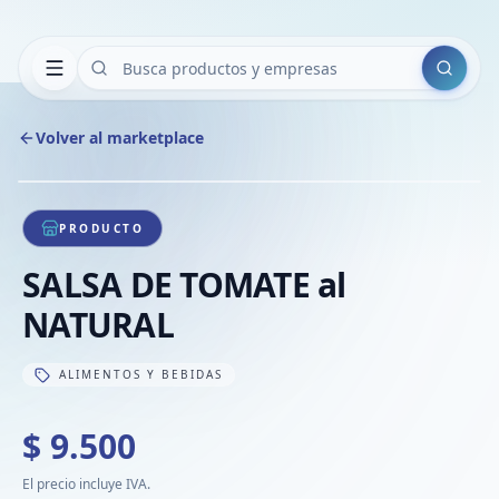
Buscar
Volver al marketplace
Copiar
Compart
Compa
1
/
1
VER
Compa
PRODUCTO
Compa
SALSA DE TOMATE al
Compa
NATURAL
ALIMENTOS Y BEBIDAS
$ 9.500
El precio incluye IVA.