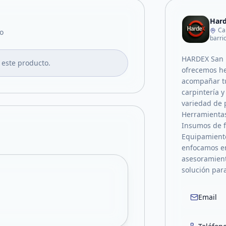
Har
Ca
o
barri
HARDEX San 
 este producto.
ofrecemos h
acompañar tu
carpintería 
variedad de 
Herramienta
Insumos de f
Equipamient
enfocamos en
asesoramient
solución para
Email