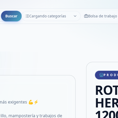
Buscar
Cargando categorías
Bolsa de trabajo
CATEGORÍAS
Limpiar
Cargando categorías...
Copiar link
Compartir producto
Compartir por WhatsApp
PROD
VER EN PANTALLA COMPLETA
Compartir por mail
RO
Compartir en Facebook
Compartir en X
HE
s más exigentes 💪⚡
12
rillo, mampostería y trabajos de