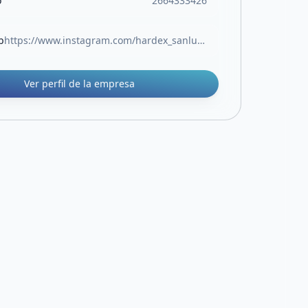
o
2664333426
b
https://www.instagram.com/hardex_sanluis/
Ver perfil de la empresa