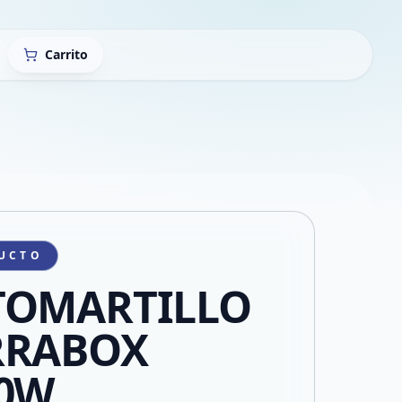
Carrito
UCTO
TOMARTILLO
RRABOX
00W