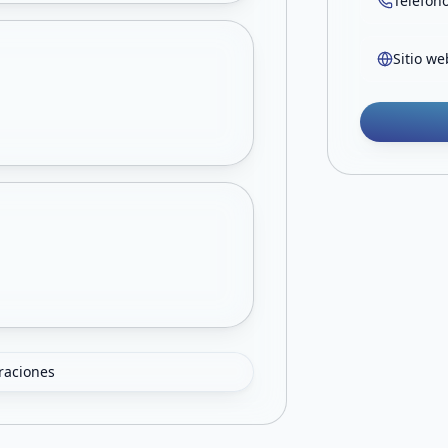
Teléfon
Sitio we
oraciones