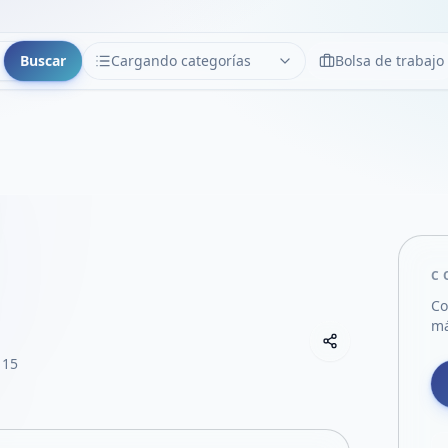
Buscar
Cargando categorías
Bolsa de trabajo
CATEGORÍAS
Limpiar
Cargando categorías...
C
Co
má
Copiar link
Compartir empre
 15
Compartir por
Compartir por 
Compartir en F