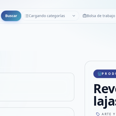
Buscar
Cargando categorías
Bolsa de trabajo
CATEGORÍAS
Limpiar
Cargando categorías...
Copiar link
Compartir producto
Compartir por WhatsApp
PROD
VER EN PANTALLA COMPLETA
Compartir por mail
Rev
Compartir en Facebook
Compartir en X
laj
ARTE Y