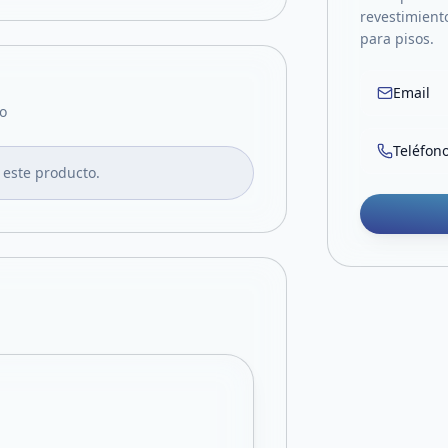
revestimient
para pisos.
Email
o
Teléfon
 este producto.