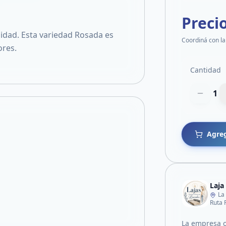
Preci
lidad. Esta variedad Rosada es
Coordiná con la
ores.
Cantidad
1
Agreg
Laja
La
Ruta 
La empresa o