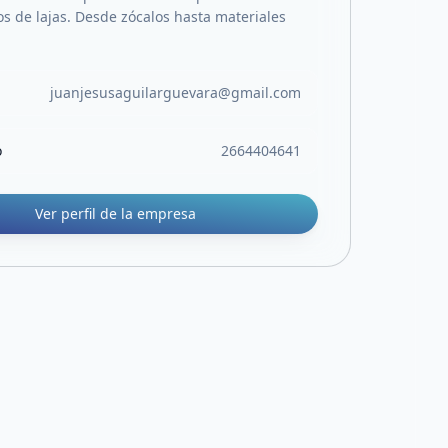
os de lajas. Desde zócalos hasta materiales
juanjesusaguilarguevara@gmail.com
o
2664404641
Ver perfil de la empresa