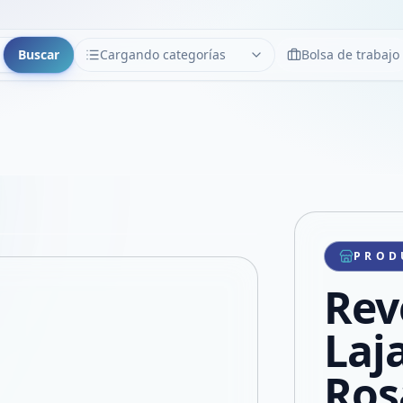
Buscar
Cargando categorías
Bolsa de trabajo
CATEGORÍAS
Limpiar
Cargando categorías...
Copiar link
Compartir producto
Compartir por WhatsApp
PROD
VER EN PANTALLA COMPLETA
Compartir por mail
Rev
Compartir en Facebook
Compartir en X
Laj
Ros