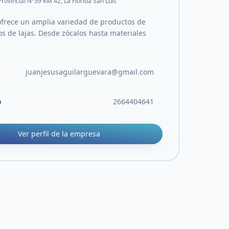
Provincial N°39 KM 42, La Florida San Luis
frece un amplia variedad de productos de
os de lajas. Desde zócalos hasta materiales
juanjesusaguilarguevara@gmail.com
o
2664404641
Ver perfil de la empresa