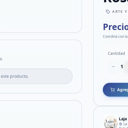
ARTE Y
Preci
Coordiná con la
Cantidad
o
1
 este producto.
Agreg
Laja
La