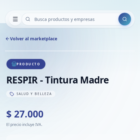
Buscar
Volver al marketplace
Copiar
Compart
Compa
1
/
1
VER
Compa
PRODUCTO
Compa
RESPIR - Tintura Madre
Compa
SALUD Y BELLEZA
$ 27.000
El precio incluye IVA.