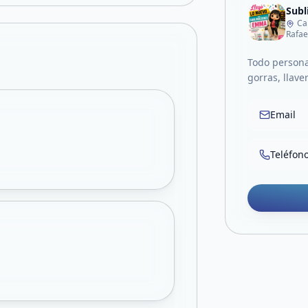
Sub
Ca
Rafae
Todo persona
gorras, llave
Email
Teléfon