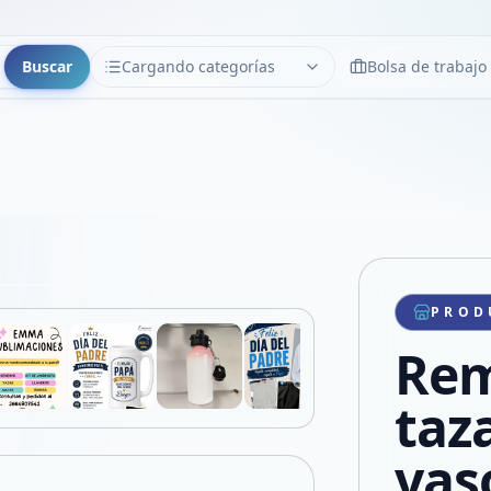
Buscar
Cargando categorías
Bolsa de trabajo
CATEGORÍAS
Limpiar
Cargando categorías...
Copiar link
Compartir producto
Compartir por WhatsApp
PROD
VER EN PANTALLA COMPLETA
Compartir por mail
Rem
Compartir en Facebook
Compartir en X
taz
vas