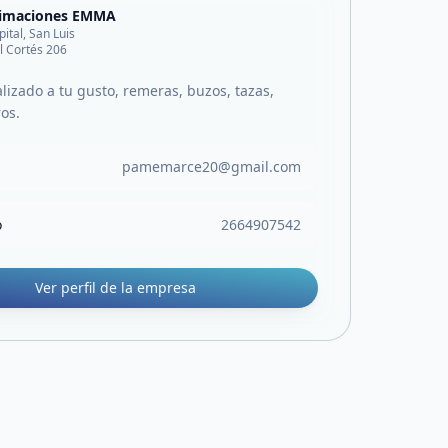
limaciones EMMA
pital, San Luis
l Cortés 206
lizado a tu gusto, remeras, buzos, tazas,
ros.
pamemarce20@gmail.com
o
2664907542
Ver perfil de la empresa