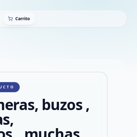
Carrito
UCTO
eras, buzos ,
as,
os...muchas