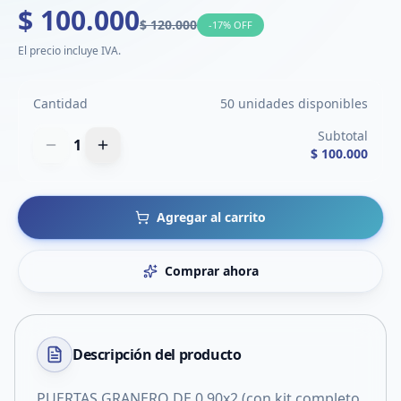
$ 100.000
$ 120.000
-
17
% OFF
El precio incluye IVA.
Cantidad
50 unidades disponibles
Subtotal
1
$ 100.000
Agregar al carrito
Comprar ahora
Descripción del
producto
PUERTAS GRANERO DE 0.90x2 (con kit completo