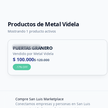
Productos de
Metal Videla
+
3
Mostrando 1 producto activos
Villa Mercedes
PUERTAS GRANERO
Vendido por Metal Videla
$ 100.000
$ 120.000
-
17
% OFF
Compre San Luis Marketplace
Conectamos empresas y personas en San Luis