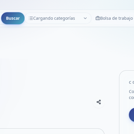
Buscar
Cargando categorías
Bolsa de trabajo
CATEGORÍAS
Limpiar
Cargando categorías...
C
Co
co
Copiar link
Compartir empre
Compartir por
Compartir por 
Compartir en F