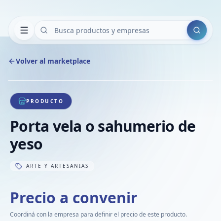
Buscar
Volver al marketplace
Copiar
Compart
Compa
1
/
1
VER
Compa
PRODUCTO
Compa
Porta vela o sahumerio de
Compa
yeso
ARTE Y ARTESANIAS
Precio a convenir
Coordiná con la empresa para definir el precio de este producto.