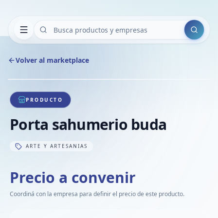
Buscar
Volver al marketplace
Copiar
Compart
Compa
1
/
1
VER
Compa
PRODUCTO
Compa
Porta sahumerio buda
Compa
ARTE Y ARTESANIAS
Precio a convenir
Coordiná con la empresa para definir el precio de este producto.