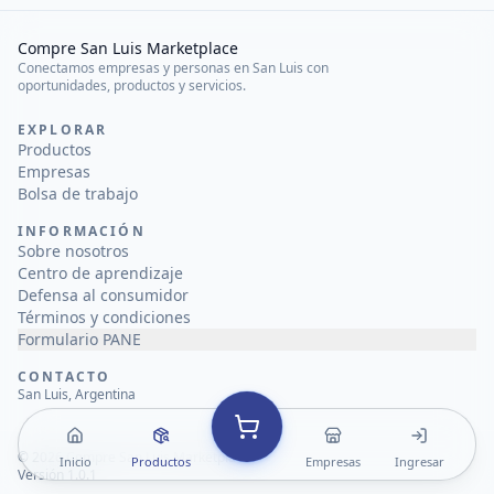
Compre San Luis Marketplace
Conectamos empresas y personas en San Luis con
oportunidades, productos y servicios.
EXPLORAR
Productos
Empresas
Bolsa de trabajo
INFORMACIÓN
Sobre nosotros
Centro de aprendizaje
Defensa al consumidor
Términos y condiciones
Formulario PANE
CONTACTO
San Luis, Argentina
©
2026
Compre San Luis Marketplace
Inicio
Productos
Empresas
Ingresar
Versión 1.0.1