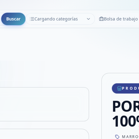
Buscar
Cargando categorías
Bolsa de trabajo
CATEGORÍAS
Limpiar
Cargando categorías...
Copiar link
Compartir producto
Compartir por WhatsApp
PROD
VER EN PANTALLA COMPLETA
Compartir por mail
POR
Compartir en Facebook
Compartir en X
100
MARRO