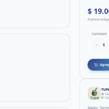
$ 19.
El precio incluy
Cantidad
1
Agreg
TUP
Ca
B° Ce
Mates, Termo