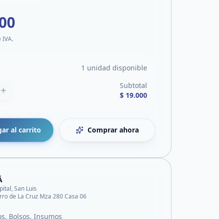
000
e IVA.
1 unidad disponible
Subtotal
$ 19.000
ar al carrito
Comprar ahora
Á
pital, San Luis
rro de La Cruz Mza 280 Casa 06
s, Bolsos, Insumos