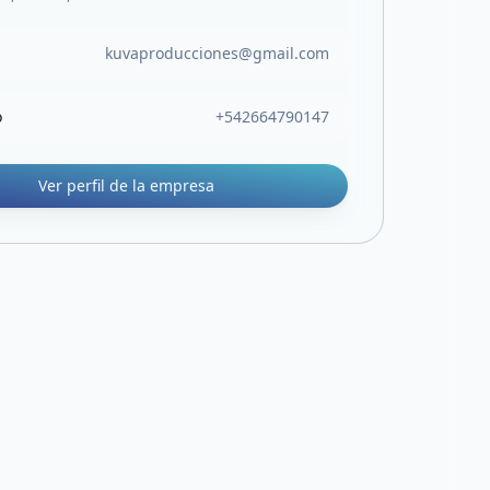
kuvaproducciones@gmail.com
o
+542664790147
Ver perfil de la empresa