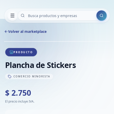
Buscar
Volver al marketplace
Copiar
Compart
Compa
1
/
1
VER
Compa
PRODUCTO
Compa
Plancha de Stickers
Compa
COMERCIO MINORISTA
$ 2.750
El precio incluye IVA.