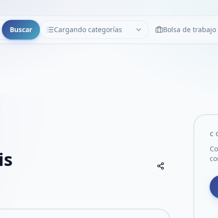
Buscar
Cargando categorías
Bolsa de trabajo
CATEGORÍAS
Limpiar
Cargando categorías...
C
Co
is
co
Copiar link
Compartir empre
Compartir por
Compartir por 
Compartir en F