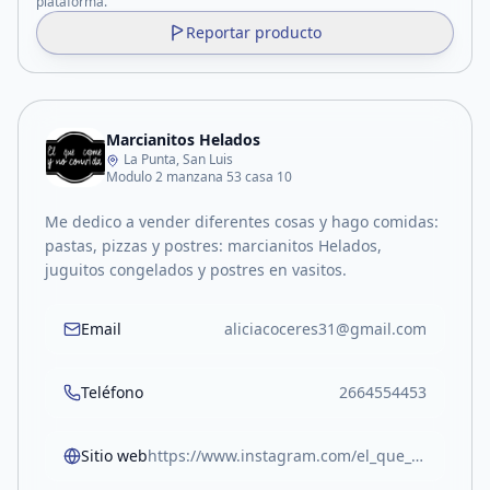
plataforma.
Reportar producto
Marcianitos Helados
La Punta, San Luis
Modulo 2 manzana 53 casa 10
Me dedico a vender diferentes cosas y hago comidas:
pastas, pizzas y postres: marcianitos Helados,
juguitos congelados y postres en vasitos.
Email
aliciacoceres31@gmail.com
Teléfono
2664554453
Sitio web
https://www.instagram.com/el_que_come_y_no_convida?igsh=MWF2ZXBhNGZmd2NvNw==