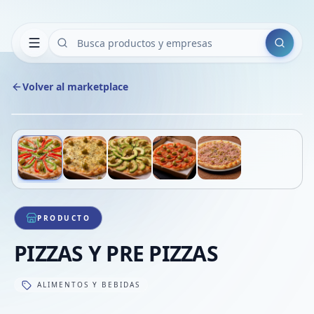
Buscar
Volver al marketplace
Copiar
Compart
Compa
Deslizá para ver más imágenes
1
/
5
VER
Compa
Compa
Compa
PRODUCTO
PIZZAS Y PRE PIZZAS
ALIMENTOS Y BEBIDAS