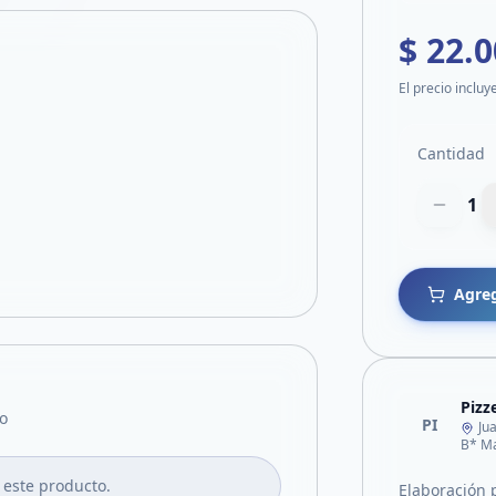
$ 22.
El precio incluy
Cantidad
1
Agreg
Pizz
o
PI
Ju
B* Ma
 este producto.
Elaboración p