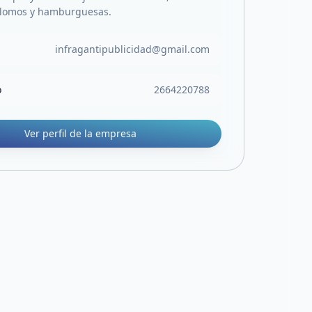
lomos y hamburguesas.
infragantipublicidad@gmail.com
o
2664220788
Ver perfil de la empresa