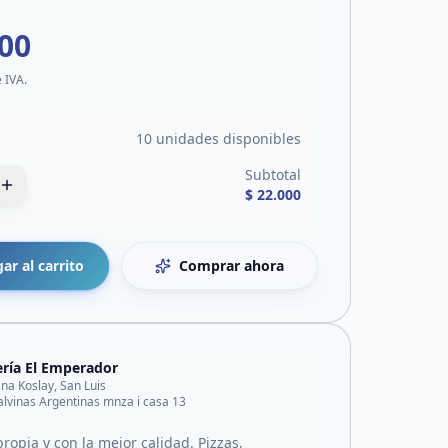
000
e IVA.
10 unidades disponibles
Subtotal
$ 22.000
ar al carrito
Comprar ahora
ería El Emperador
ana Koslay, San Luis
lvinas Argentinas mnza i casa 13
ropia y con la mejor calidad. Pizzas,