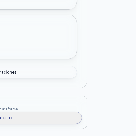
oraciones
 plataforma.
oducto