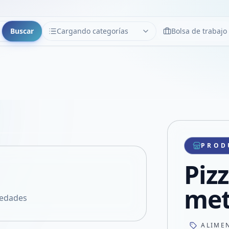
Buscar
Cargando categorías
Bolsa de trabajo
CATEGORÍAS
Limpiar
Cargando categorías...
Copiar link
Compartir producto
Compartir por WhatsApp
PROD
VER EN PANTALLA COMPLETA
Compartir por mail
Piz
Compartir en Facebook
Compartir en X
met
iedades
ALIME