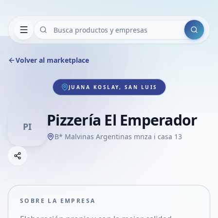
Buscar
Volver al marketplace
JUANA KOSLAY, SAN LUIS
Pizzería El Emperador
PI
B* Malvinas Argentinas mnza i casa 13
Copiar link
Compartir empresa
Compartir por WhatsApp
Compartir por mail
SOBRE LA EMPRESA
Compartir en Facebook