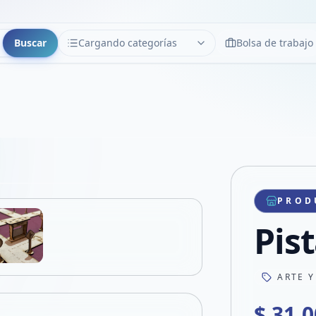
Buscar
Cargando categorías
Bolsa de trabajo
CATEGORÍAS
Limpiar
Cargando categorías...
Copiar link
Compartir producto
Compartir por WhatsApp
PROD
VER EN PANTALLA COMPLETA
Compartir por mail
Pis
Compartir en Facebook
Compartir en X
ARTE Y
$ 31.