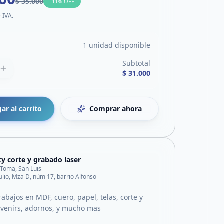
$ 35.000
-
11
% OFF
e IVA.
1 unidad disponible
Subtotal
$ 31.000
ar al carrito
Comprar ahora
y corte y grabado laser
 Toma, San Luis
julio, Mza D, núm 17, barrio Alfonso
abajos en MDF, cuero, papel, telas, corte y
venirs, adornos, y mucho mas