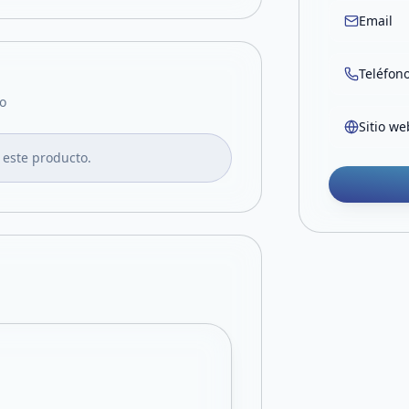
Email
Teléfon
o
Sitio we
 este producto.