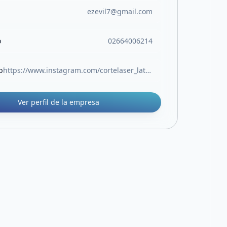
ezevil7@gmail.com
o
02664006214
b
https://www.instagram.com/cortelaser_latoma?igsh=djNyZ21xZDNjM3Vu&utm_source=qr
Ver perfil de la empresa