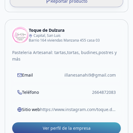
Reportar producto
Toque de Dulzura
Capital, San Luis
Barrio 164 viviendas Manzana 455 casa 03
Pasteleria Artesanal: tartas,tortas, budines,postres y
más
Email
illanesanahi9@gmail.com
Teléfono
2664872083
Sitio web
https://www.instagram.com/toque.dedulzura19?igsh=MTdiczhieHExbHp1Yw==
Ver perfil de la empresa