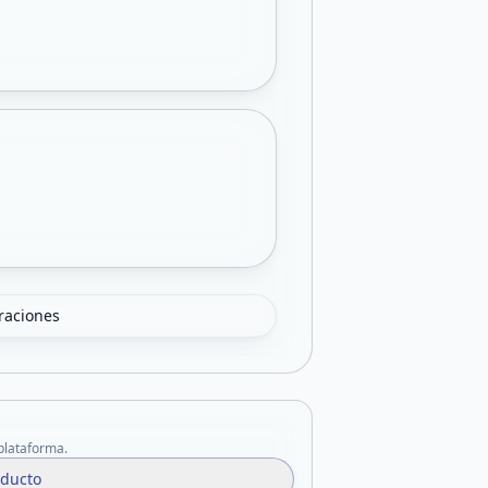
oraciones
 plataforma.
oducto