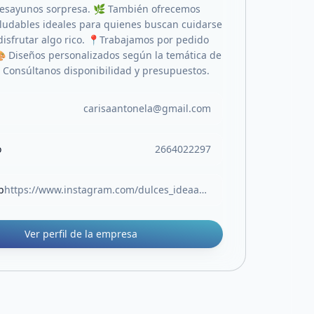
esayunos sorpresa. 🌿 También ofrecemos
ludables ideales para quienes buscan cuidarse
 disfrutar algo rico. 📍Trabajamos por pedido
🎨 Diseños personalizados según la temática de
 Consúltanos disponibilidad y presupuestos.
carisaantonela@gmail.com
o
2664022297
b
https://www.instagram.com/dulces_ideaas13?igsh=MW5uY2UxZDR6NGJ4YQ==
Ver perfil de la empresa