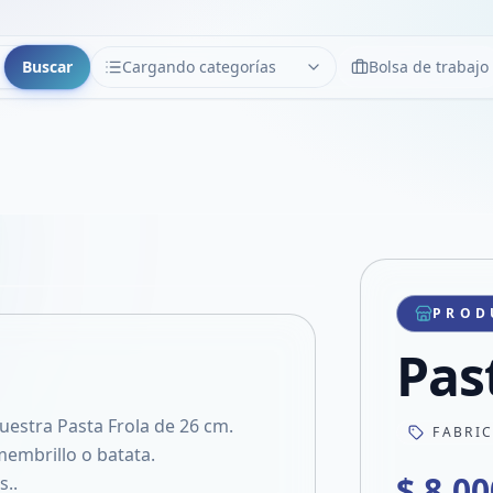
Buscar
Cargando categorías
Bolsa de trabajo
CATEGORÍAS
Limpiar
Cargando categorías...
Copiar link
Compartir producto
Compartir por WhatsApp
PROD
VER EN PANTALLA COMPLETA
Compartir por mail
Pas
Compartir en Facebook
Compartir en X
estra Pasta Frola de 26 cm.
FABRI
 membrillo o batata.
$ 8.00
..