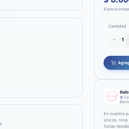
El precio incluy
Cantidad
1
Agreg
Dulc
Ca
Barri
En nuestra p
únicos, rico
o
Tortas temát