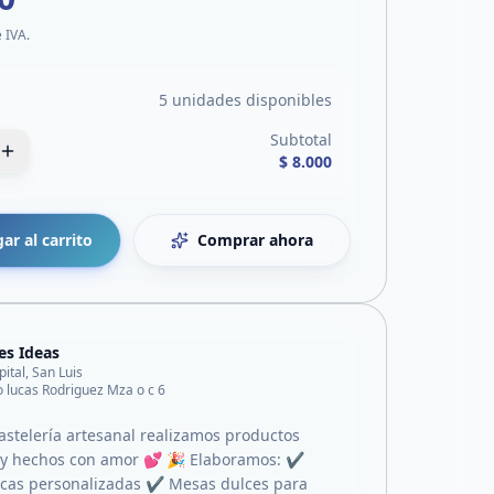
e IVA.
5 unidades disponibles
Subtotal
$ 8.000
ar al carrito
Comprar ahora
es Ideas
pital, San Luis
o lucas Rodriguez Mza o c 6
astelería artesanal realizamos productos
s y hechos con amor 💕 🎉 Elaboramos: ✔
icas personalizadas ✔ Mesas dulces para