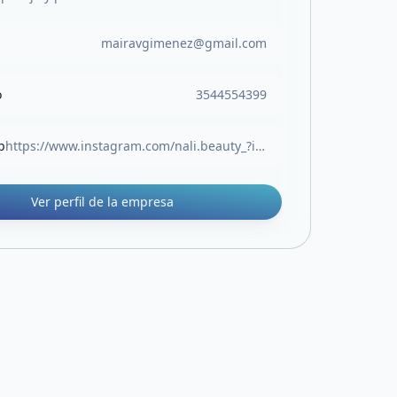
mairavgimenez@gmail.com
o
3544554399
b
https://www.instagram.com/nali.beauty_?igsh=MXdlZ2xlMnBqNjM5cQ%3D%3D&utm_source=qr
Ver perfil de la empresa