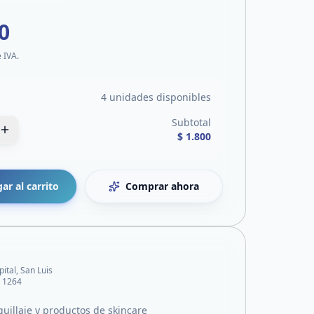
0
e IVA.
4 unidades disponibles
Subtotal
$ 1.800
ar al carrito
Comprar ahora
pital, San Luis
 1264
uillaje y productos de skincare