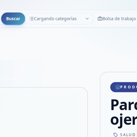
Buscar
Cargando categorías
Bolsa de trabajo
CATEGORÍAS
Limpiar
Cargando categorías...
Copiar link
Compartir producto
Compartir por WhatsApp
PROD
VER EN PANTALLA COMPLETA
Compartir por mail
Par
Compartir en Facebook
Compartir en X
oje
SALUD