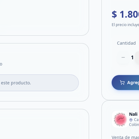
$ 1.80
El precio incluy
Cantidad
1
o
Agreg
 este producto.
Nali
Ca
Colón
Venta de maq