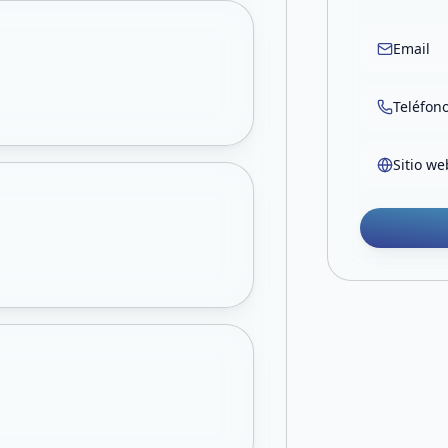
Email
Teléfon
Sitio we