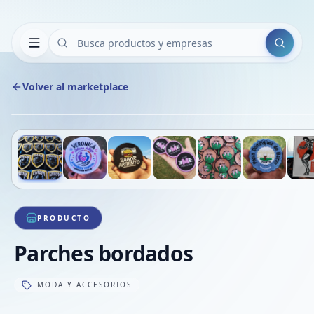
Buscar
Volver al marketplace
Deslizá para ver más imágenes
1
/
15
PRODUCTO
Parches bordados
MODA Y ACCESORIOS